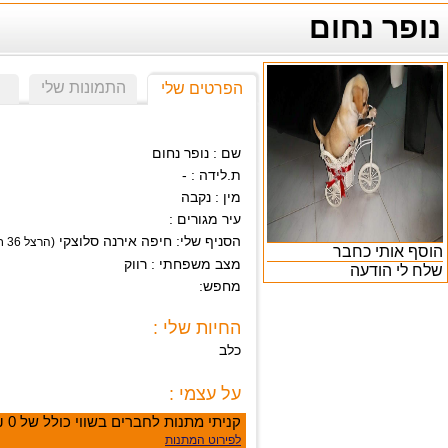
נופר נחום
התמונות שלי
הפרטים שלי
שם : נופר נחום
ת.לידה : -
מין : נקבה
עיר מגורים :
הסניף שלי: חיפה אירנה סלוצקי
(הרצל 36 חיפה)
הוסף אותי כחבר
מצב משפחתי : רווק
שלח לי הודעה
מחפש:
החיות שלי :
כלב
על עצמי :
קניתי מתנות לחברים בשווי כולל של 0 ₪
לפירוט המתנות