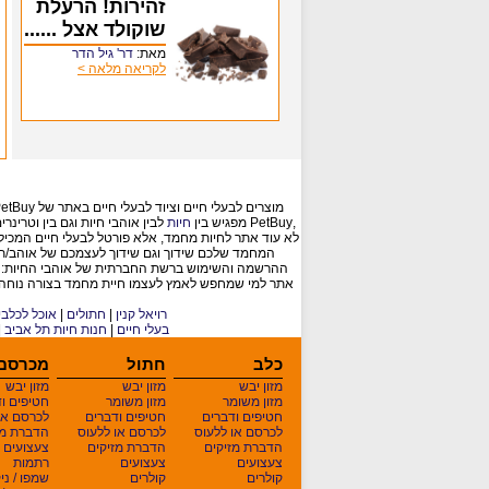
זהירות! הרעלת
שוקולד אצל ......
מאת:
דר' גיל הדר
לקריאה מלאה >
מוצרים לבעלי חיים וציוד לבעלי חיים באתר של PetBuy. מחירי הפרוטקציה המיוחדים שלנו יחשפו בפניך לאחר הרשמה בלבד! פטביי הנו אתר מזון ומוצרים לבעלי חיים. עבור בעלי חיים ואוהבי בע
,PetBuy מפג
יש בין
חיות
ל
בין אוהבי חיות וגם בין
וטרינרים
המחמד שלכם שידוך וגם שידוך לעצמכם של אוהב/ת חי
ההרשמה והשימוש ברשת החברתית של אוהבי החיות: חי
אתר למי שמחפש לאמץ לעצמו חיית מחמד בצורה נוחה ו
רויאל קנין
|
חתולים
|
אוכל לכלבי
בעלי חיים
|
חנות חיות תל אביב
|
כלב
חתול
מכרסם
מזון יבש
מזון יבש
מזון יבש
מזון משומר
מזון משומר
חטיפים ו
חטיפים ודברים
חטיפים ודברים
לכרסם או
לכרסם או ללעוס
לכרסם או ללעוס
הדברת מז
הדברת מזיקים
הדברת מזיקים
צעצועים
צעצועים
צעצועים
רתמות
קולרים
קולרים
שמפו / ניק