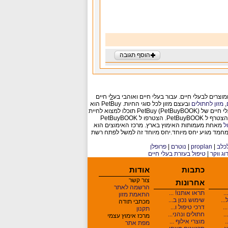
ל
י חיים
,
מזון לחתולים
ובעצם מזון לכל סוגי החיות. PetBuy הוא
לא עוד אתר לחיות מחמד, אלא פורטל לבעלי חיים המכיל גם רשת חברתית לאוהבי בעלי חיים ובעצם רשת חברתית לחיות עצמן. ברשת החברתית לבעלי חיים של PetBuy (PetBuyBOOK) תוכלו למצוא לחיית
, פנסיון וכל בעל מקצוע אחר שהצטרף ל PetBuyBOOK. הצטרפו ל PetBuyBOOK
ל
מאחת מעמותות האימוץ בארץ. מרכז האימוצים הוא
מחמד מגיע יחס מיוחד.יחס מיוחד זה למשל לפתח רשת
כלב
|
proplan
|
נוטרם
|
פרופלן
וג ווקר
|
טיפול בעזרת בעלי חיים
כתבות
אודות
צור קשר
אחרונות
הרשמה לאתר
תראו אותנו! ...
התאמת מזון
..
שימוש נכון ב...
מכתבי תודה
..
דרכי טיפול ו...
תקנון
.
חתולים ונהני...
מרכז אימוץ עצמי
.
מוצרי אילוף ...
מפת אתר