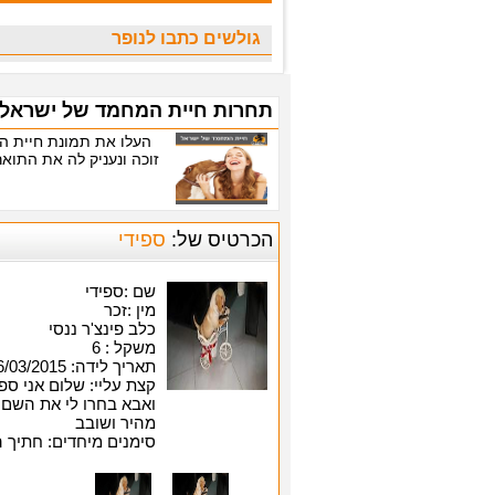
גולשים כתבו לנופר
תחרות חיית המחמד של ישראל.
זוכה ונעניק לה את התוא
הכרטיס של:
ספידי
שם :ספידי
מין :זכר
כלב פינצ'ר ננסי
משקל : 6
תאריך לידה: 26/03/2015
קצת עליי: שלום אני ספ
ואבא בחרו לי את השם כ
מהיר ושובב
סימנים מיחדים: חתיך 