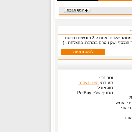
העלו את תמונת חיית המחמד שלכם. אחת ל 3 חודשים נפרסם
ר הנכסף ושק נוטרם במתנה. בהצלחה :-)
להשתתפות
וטרינר :
תעודה:
הצג תעודה
סוג אוכל:
הסניף שלי: PetBuy
ידי ואמא
י אני
הורס