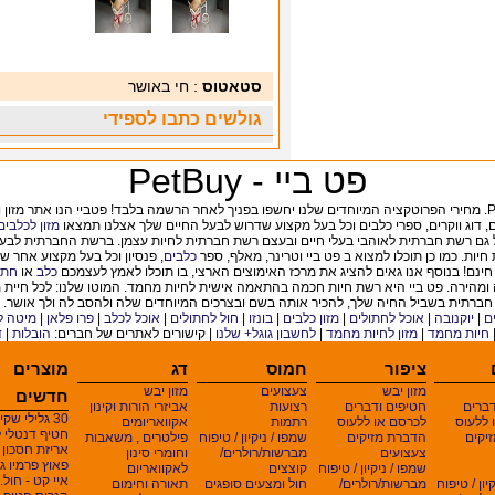
סטאטוס
: חי באושר
גולשים כתבו לספידי
פט ביי - PetBuy
, דוג ווקרים
,
ספרי כלבים וכל בעל מקצוע שדרוש לבעל החיים שלך אצלנו תמצאו
מזון לכלבים
ות. כמו כן תוכלו למצוא ב פט ביי וטרינר, מאלף, ספר
כלבים
נם! בנוסף אנו גאים להציג את מרכז האימוצים הארצי, בו תוכלו לאמץ לעצמכם
כלב
או
חתו
מהירה. פט ביי היא רשת חיות חכמה בהתאמה אישית לחיות מחמד. המוטו שלנו: לכל חיית 
חברתית בשביל החיה שלך, להכיר אותה בשם ובצרכים המיוחדים שלה ולהסב לה ולך אושר.
ם
|
יוקנובה
|
אוכל לחתולים
|
מזון כלבים
|
בונזו
|
חול לחתולים
|
אוכל לכלב
|
פרו פלאן
|
מיטה ל
חיות מחמד
|
מזון לחיות מחמד
|
לחשבון גוגל+ שלנו
|
קישורים לאתרים של חברים:
הובלות
|
ד
ציפור
חמוס
דג
מוצרים
מזון יבש
צעצועים
מזון יבש
חדשים
דברים
חטיפים ודברים
רצועות
אביזרי הורות וקינון
30 גלילי שקי...
 ללעוס
לכרסם או ללעוס
רתמות
אקוואריומים
חטיף דנטלי ל.
יקים
הדברת מזיקים
שמפו / ניקיון / טיפוח
פילטרים , משאבות
אריזת חסכון .
צעצועים
מברשות/רולרים/
וחומרי סינון
פאוץ פרמיו ג..
שמפו / ניקיון / טיפוח
קוצצים
לאקוואריום
איי קט - חול..
יון / טיפוח
מברשות/רולרים/
חול ומצעים סופגים
תאורה וחימום